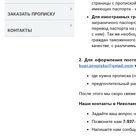
страницы с пропиской
имеющих паспорта - к
ЗАКАЗАТЬ ПРОПИСКУ
Для иностранных гр
заграничного паспорт
перевод паспорта на 
КОНТАКТЫ
с ним). Так же необх
граждан таможенного 
качестве, с различи
2. Для оформления пост
kupi.propisku@gmail.com
т
где нужна прописка (г
предпочтительный рай
После этого мы скоро свяже
Наши контакты в Николае
Задайте ваш вопрос 
Позвоните нам
7-937
Напишите нам сообще