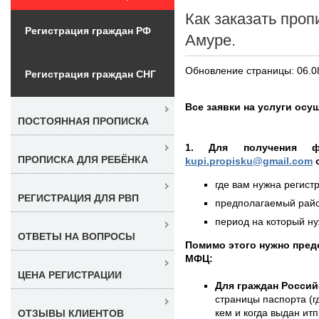
Как заказать проп
Регистрация граждан РФ
Амуре.
Обновление страницы: 06.0
Регистрация граждан СНГ
Все заявки на услуги осу
ПОСТОЯННАЯ ПРОПИСКА
1. Для получения 
ПРОПИСКА ДЛЯ РЕБЁНКА
kupi.propisku@gmail.com
о
где вам нужна регистр
РЕГИСТРАЦИЯ ДЛЯ РВП
предполагаемый район
период на который нуж
ОТВЕТЫ НА ВОПРОСЫ
Помимо этого нужно пре
МФЦ:
ЦЕНА РЕГИСТРАЦИИ
Для граждан Россий
страницы паспорта (г
кем и когда выдан итп
ОТЗЫВЫ КЛИЕНТОВ